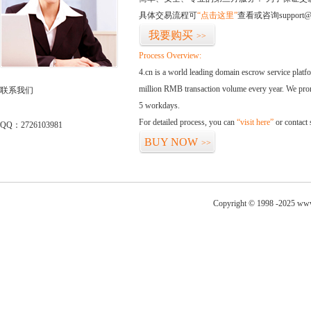
具体交易流程可
“点击这里”
查看或咨询support@
我要购买
>>
Process Overview:
4.cn is a world leading domain escrow service plat
million RMB transaction volume every year. We promi
联系我们
5 workdays.
For detailed process, you can
“visit here”
or contact
QQ：2726103981
BUY NOW
>>
Copyright © 1998 -2025 www