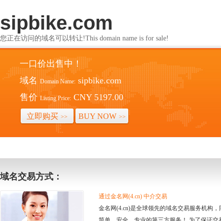
sipbike.com
您正在访问的域名可以转让!This domain name is for sale!
一口价出售中！
域名
sipbike.com
Domain Name:
售价
CNY 5197.00
Listing Price:
立即购买
BUY NOW
>>
>>
域名交易方式：
通过金名网(4.cn) 中介交易
金名网(4.cn)是全球领先的域名交易服务机
简单、安全、专业的第三方服务！ 为了保证交